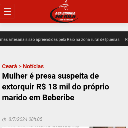
Pular
para
o
conteúdo
artesanais são apreendidas pelo Raio na zona rural de Ipueiras
REGI
Ceará
>
Notícias
Mulher é presa suspeita de
extorquir R$ 18 mil do próprio
marido em Beberibe
8/7/2024 08h:05