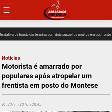
Pular
para
o
conteúdo
ativa de homicídio termina com dois suspeitos mortos em confronto e
Notícias
Motorista é amarrado por
populares após atropelar um
frentista em posto do Montese
23/11/2018 12h:43