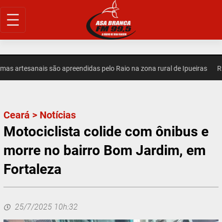
Pular
para
o
conteúdo
artesanais são apreendidas pelo Raio na zona rural de Ipueiras
REGI
Ceará
>
Notícias
Motociclista colide com ônibus e
morre no bairro Bom Jardim, em
Fortaleza
25/7/2025 10h:32