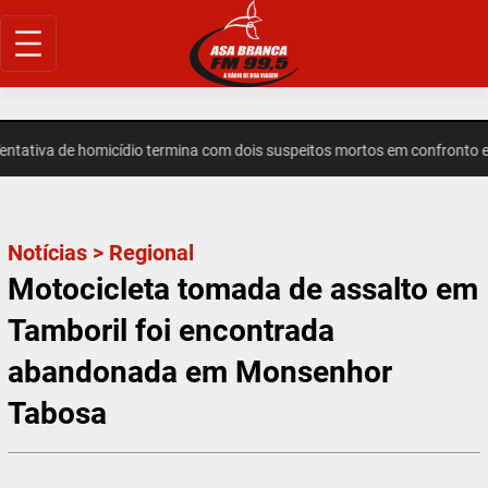
Pular
para
o
conteúdo
iva de homicídio termina com dois suspeitos mortos em confronto em 
Notícias
>
Regional
Motocicleta tomada de assalto em
Tamboril foi encontrada
abandonada em Monsenhor
Tabosa