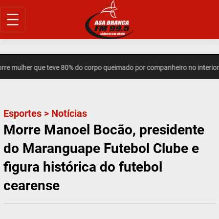
Pular
para
o
conteúdo
mulher que teve 80% do corpo queimado por companheiro no interior do
Esportes
>
Notícias
Morre Manoel Bocão, presidente
do Maranguape Futebol Clube e
figura histórica do futebol
cearense