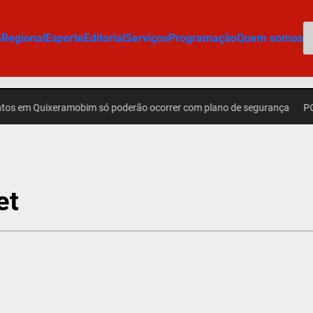
P
m
Regional
Esporte
Editorial
Serviços
Programação
Quem somos
 Quixeramobim só poderão ocorrer com plano de segurança
POLÍCIA 
et