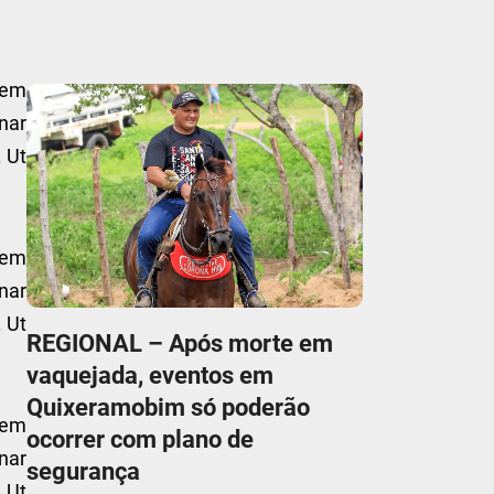
sem
nar
. Ut
sem
nar
. Ut
REGIONAL – Após morte em
vaquejada, eventos em
Quixeramobim só poderão
sem
ocorrer com plano de
nar
segurança
. Ut