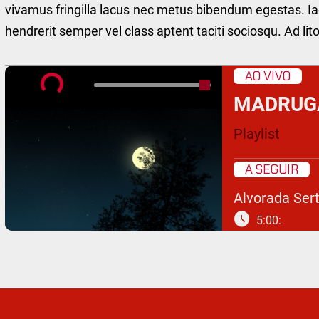
vivamus fringilla lacus nec metus bibendum egestas. Ia
hendrerit semper vel class aptent taciti sociosqu. Ad l
AO VIVO
MADRUG
Playlist
A SEGUIR
Alvorada Ser
schedule
5:00: