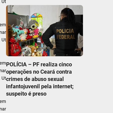
. Ut
sem
nar
. Ut
sem
POLÍCIA – PF realiza cinco
nar
operações no Ceará contra
. Ut
crimes de abuso sexual
infantojuvenil pela internet;
suspeito é preso
sem
nar