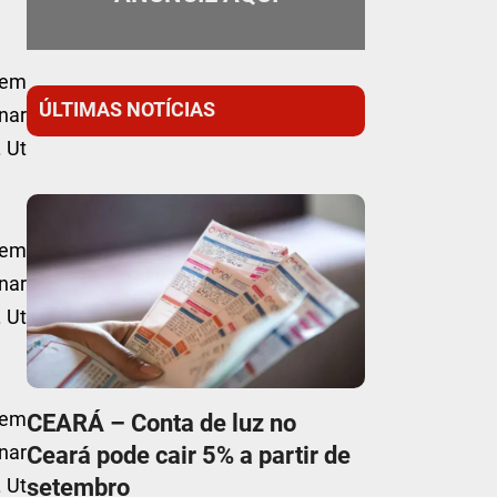
sem
ÚLTIMAS NOTÍCIAS
nar
. Ut
sem
nar
. Ut
sem
CEARÁ – Conta de luz no
nar
Ceará pode cair 5% a partir de
setembro
. Ut