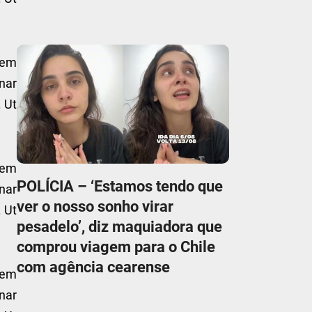
sem
nar
. Ut
sem
POLÍCIA – ‘Estamos tendo que
nar
ver o nosso sonho virar
. Ut
pesadelo’, diz maquiadora que
comprou viagem para o Chile
com agência cearense
sem
nar