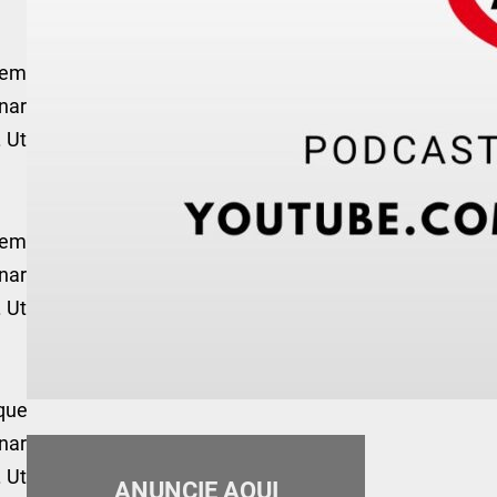
sem
nar
. Ut
sem
nar
. Ut
sque
inar
. Ut
ANUNCIE AQUI