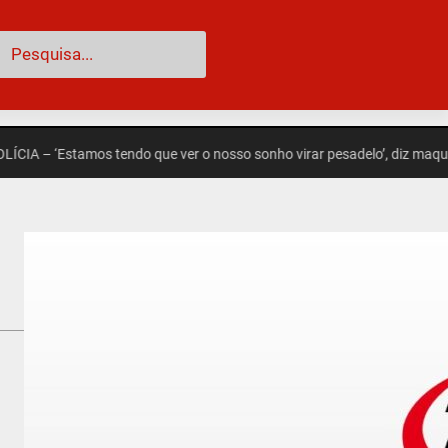
esquisar
– ‘Estamos tendo que ver o nosso sonho virar pesadelo’, diz maquiador