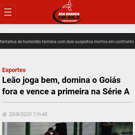
Pular
para
o
conteúdo
ativa de homicídio termina com dois suspeitos mortos em confronto e
Esportes
Leão joga bem, domina o Goiás
fora e vence a primeira na Série A
20/8/2020 11h:40