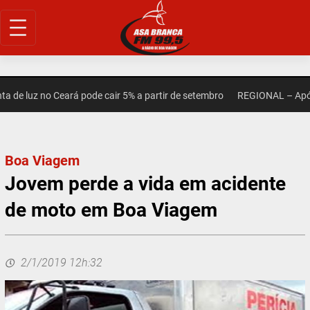
Pular
para
o
conteúdo
de luz no Ceará pode cair 5% a partir de setembro
REGIONAL – Após m
Boa Viagem
Jovem perde a vida em acidente
de moto em Boa Viagem
2/1/2019 12h:32