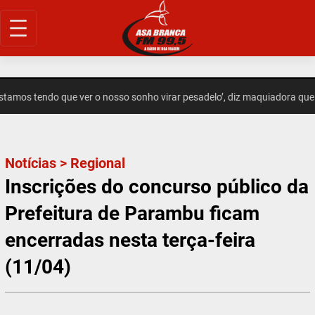
Pular
para
o
conteúdo
amos tendo que ver o nosso sonho virar pesadelo’, diz maquiadora que 
Notícias
>
Regional
Inscrições do concurso público da
Prefeitura de Parambu ficam
encerradas nesta terça-feira
(11/04)