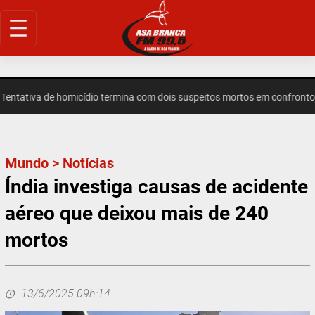
Pular
para
o
conteúdo
tativa de homicídio termina com dois suspeitos mortos em confronto 
Mundo
>
Notícias
Índia investiga causas de acidente
aéreo que deixou mais de 240
mortos
13/6/2025 09h:14