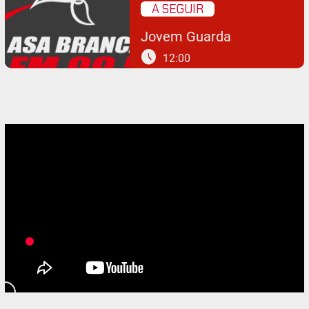
A SEGUIR
Jovem Guarda
schedule
12:00