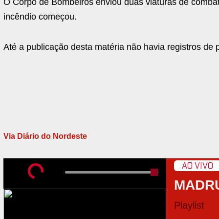
O Corpo de Bombeiros enviou duas viaturas de combate
incêndio começou.
Até a publicação desta matéria não havia registros de 
Via Diário do Nordeste
AO VIVO
MADR
Playlist