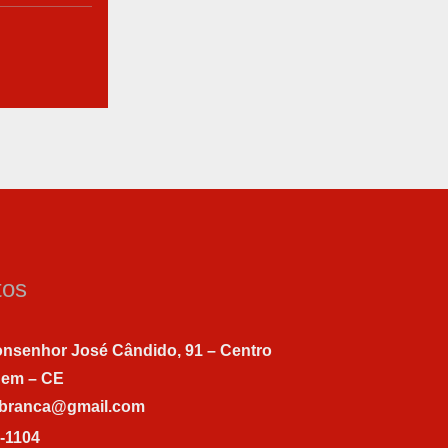
tos
nsenhor José Cândido, 91 – Centro
gem – CE
abranca@gmail.com
7-1104