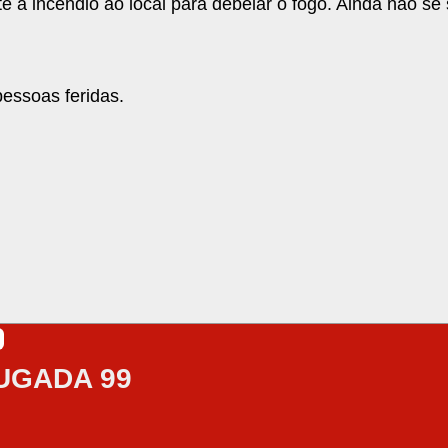
 a incêndio ao local para debelar o fogo. Ainda não s
pessoas feridas.
UGADA 99