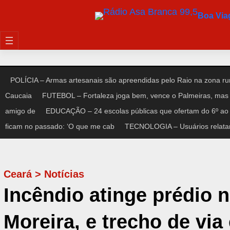
Pular
Boa Vi
para
o
conteúdo
POLÍCIA – Armas artesanais são apreendidas pelo Raio na zona rur
Caucaia
FUTEBOL – Fortaleza joga bem, vence o Palmeiras, mas 
amigo de
EDUCAÇÃO – 24 escolas públicas que ofertam do 6º ao 
ficam no passado: ‘O que me cab
TECNOLOGIA – Usuários relata
Ceará
>
Notícias
Incêndio atinge prédio
Moreira, e trecho de via