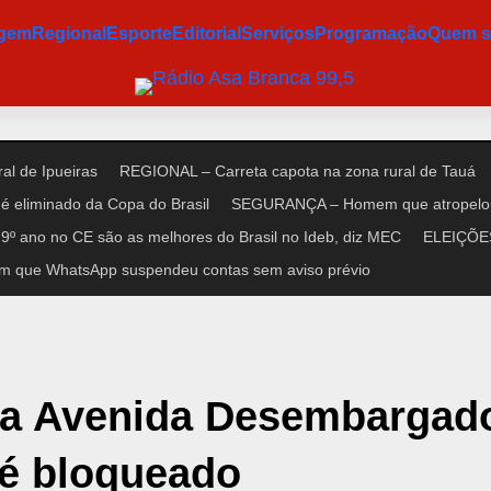
agem
Regional
Esporte
Editorial
Serviços
Programação
Quem 
al de Ipueiras
REGIONAL – Carreta capota na zona rural de Tauá
é eliminado da Copa do Brasil
SEGURANÇA – Homem que atropelou n
9º ano no CE são as melhores do Brasil no Ideb, diz MEC
ELEIÇÕES 
m que WhatsApp suspendeu contas sem aviso prévio
 na Avenida Desembargad
 é bloqueado