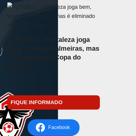
FUTEBOL – Fortaleza joga
bem, vence o Palmeiras, mas
é eliminado da Copa do
Brasil
FIQUE INFORMADO
Facebook