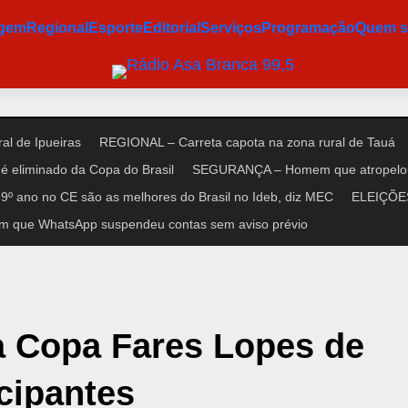
agem
Regional
Esporte
Editorial
Serviços
Programação
Quem 
al de Ipueiras
REGIONAL – Carreta capota na zona rural de Tauá
é eliminado da Copa do Brasil
SEGURANÇA – Homem que atropelou n
9º ano no CE são as melhores do Brasil no Ideb, diz MEC
ELEIÇÕES 
m que WhatsApp suspendeu contas sem aviso prévio
 a Copa Fares Lopes de
icipantes