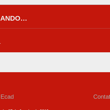
GANDO…
…
a Ecad
Conta