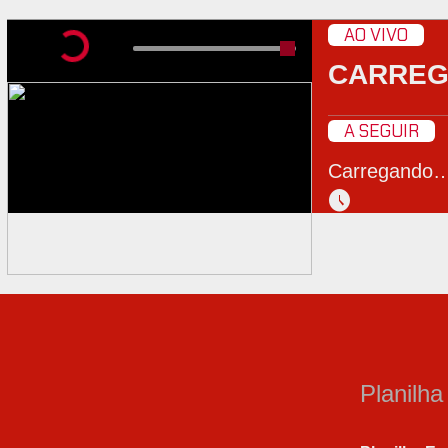
AO VIVO
CARRE
A SEGUIR
Carregando
schedule
Planilh