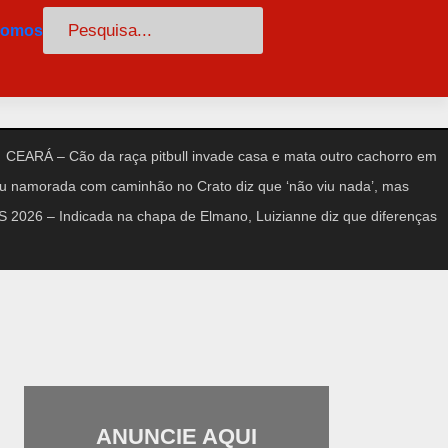
Pesquisar
somos
CEARÁ – Cão da raça pitbull invade casa e mata outro cachorro em
amorada com caminhão no Crato diz que ‘não viu nada’, mas
2026 – Indicada na chapa de Elmano, Luizianne diz que diferenças
ANUNCIE AQUI