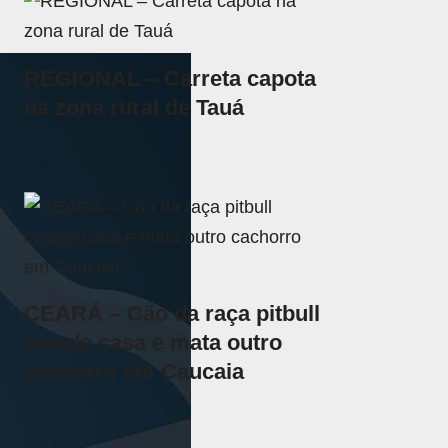
REGIONAL – Carreta capota
na zona rural de Tauá
CEARÁ – Cão da raça pitbull
invade casa e mata outro
cachorro em Caucaia