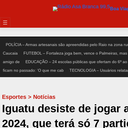
Pular
Boa Vi
para
o
conteúdo
POLÍCIA – Armas artesanais são apreendidas pelo Raio na zona rur
Caucaia
FUTEBOL – Fortaleza joga bem, vence o Palmeiras, mas 
amigo de
EDUCAÇÃO – 24 escolas públicas que ofertam do 6º ao 
ficam no passado: ‘O que me cab
TECNOLOGIA – Usuários relata
Esportes
>
Notícias
Iguatu desiste de jogar
2024, que terá só 7 part