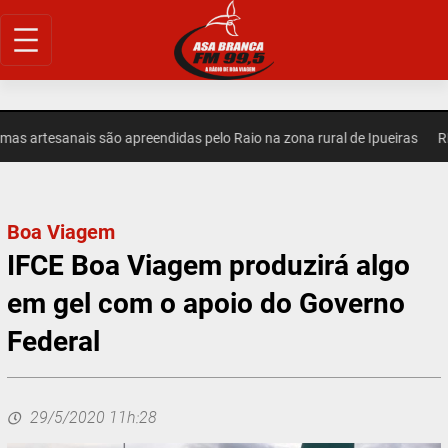
Pular
para
o
conteúdo
 artesanais são apreendidas pelo Raio na zona rural de Ipueiras
REGI
Boa Viagem
IFCE Boa Viagem produzirá algo
em gel com o apoio do Governo
Federal
29/5/2020 11h:28