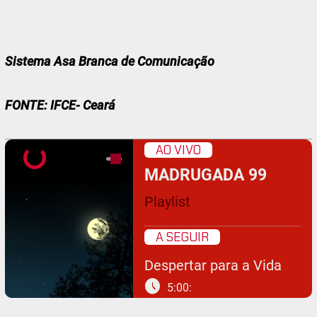
Sistema Asa Branca de Comunicação
FONTE: IFCE- Ceará
AO VIVO
MADRUGADA 99
Playlist
A SEGUIR
Despertar para a Vida
schedule
5:00: