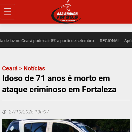
Pular
para
o
conteúdo
 luz no Ceará pode cair 5% a partir de setembro
REGIONAL – Após mor
Ceará
>
Notícias
Idoso de 71 anos é morto em
ataque criminoso em Fortaleza
27/10/2025 10h:07