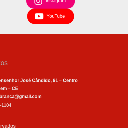
Instagram
YouTube
tos
nsenhor José Cândido, 91 – Centro
gem – CE
abranca@gmail.com
7-1104
ervados