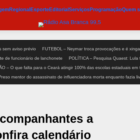
agem
Regional
Esporte
Editorial
Serviços
Programação
Quem 
 sem aviso prévio
FUTEBOL – Neymar troca provocações e é xinga
e de funcionário de lanchonete
POLÍTICA – Pesquisa Quaest: Lula 
 – O que falta para o Ceará atingir 100% das escolas estaduais em 
so mentor do assassinato de influenciadora morta enquanto fazia liv
acompanhantes a
nfira calendário