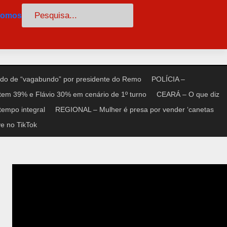
Pesquisar
somos
do de “vagabundo” por presidente do Remo
POLÍCIA –
tem 39% e Flávio 30% em cenário de 1º turno
CEARÁ – O que diz
tempo integral
REGIONAL – Mulher é presa por vender ‘canetas
e no TikTok