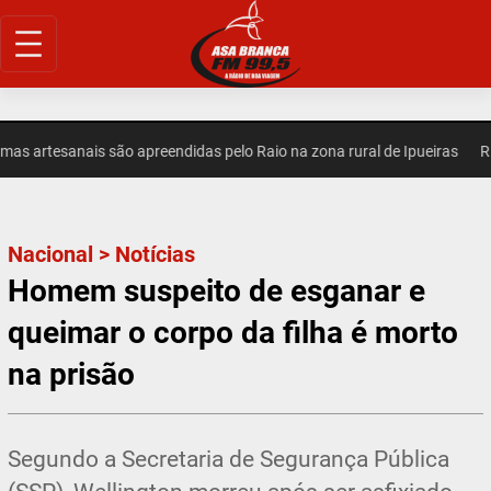
Pular
para
o
conteúdo
artesanais são apreendidas pelo Raio na zona rural de Ipueiras
REGI
Nacional
>
Notícias
Homem suspeito de esganar e
queimar o corpo da filha é morto
na prisão
Segundo a Secretaria de Segurança Pública