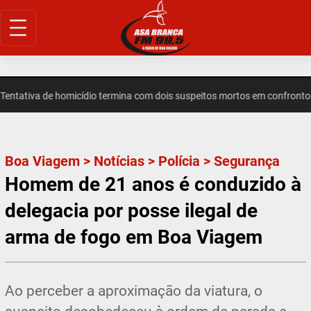
Pular
para
o
conteúdo
ativa de homicídio termina com dois suspeitos mortos em confronto e
Boa Viagem
>
Notícias
>
Polícia
>
Segurança
Homem de 21 anos é conduzido à
delegacia por posse ilegal de
arma de fogo em Boa Viagem
Ao perceber a aproximação da viatura, o