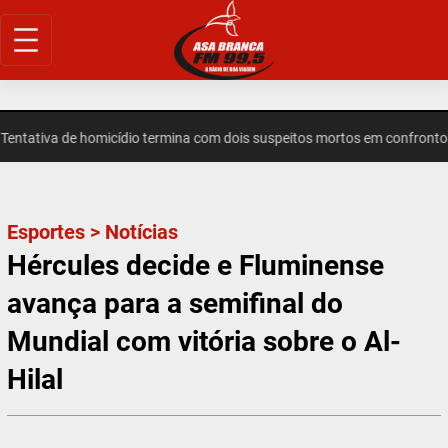
Pular
para
o
conteúdo
ativa de homicídio termina com dois suspeitos mortos em confronto em
Esportes
>
Notícias
Hércules decide e Fluminense
avança para a semifinal do
Mundial com vitória sobre o Al-
Hilal