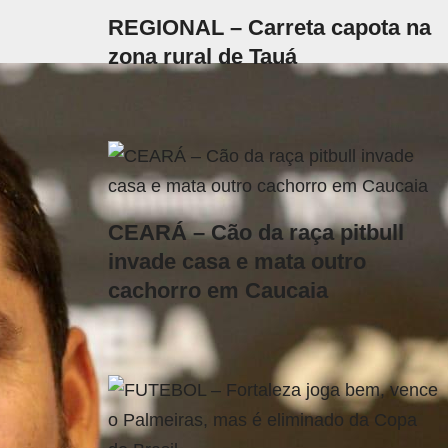
REGIONAL – Carreta capota na
zona rural de Tauá
CEARÁ – Cão da raça pitbull
invade casa e mata outro
cachorro em Caucaia