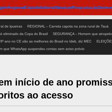
agem
Regional
Esporte
Editorial
Serviços
Programação
Quem 
al de Ipueiras
REGIONAL – Carreta capota na zona rural de Tauá
é eliminado da Copa do Brasil
SEGURANÇA – Homem que atropelou n
9º ano no CE são as melhores do Brasil no Ideb, diz MEC
ELEIÇÕES 
m que WhatsApp suspendeu contas sem aviso prévio
tem início de ano promiss
ritos ao acesso