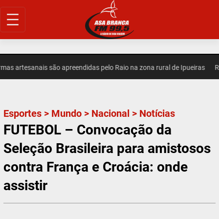
Pular
para
o
conteúdo
s artesanais são apreendidas pelo Raio na zona rural de Ipueiras
REG
Esportes
>
Mundo
>
Nacional
>
Notícias
FUTEBOL – Convocação da
Seleção Brasileira para amistosos
contra França e Croácia: onde
assistir