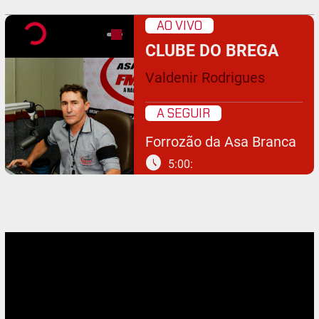
AO VIVO
CLUBE DO BREGA
Valdenir Rodrigues
A SEGUIR
Forrozão da Asa Branca
schedule
5:00: