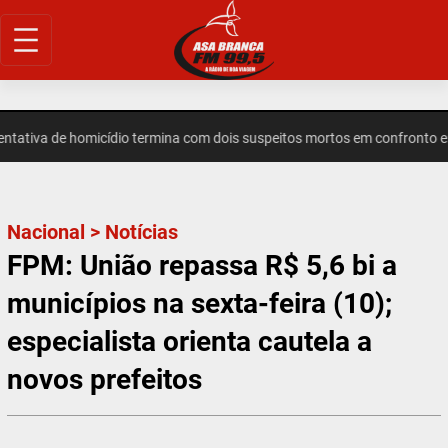
Pular
para
o
conteúdo
iva de homicídio termina com dois suspeitos mortos em confronto em 
Nacional
>
Notícias
FPM: União repassa R$ 5,6 bi a
municípios na sexta-feira (10);
especialista orienta cautela a
novos prefeitos