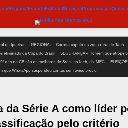
agem
Regional
Esporte
Editorial
Serviços
Programação
Quem 
al de Ipueiras
REGIONAL – Carreta capota na zona rural de Tauá
é eliminado da Copa do Brasil
SEGURANÇA – Homem que atropelou n
9º ano no CE são as melhores do Brasil no Ideb, diz MEC
ELEIÇÕES 
m que WhatsApp suspendeu contas sem aviso prévio
a da Série A como líder p
ssificação pelo critério