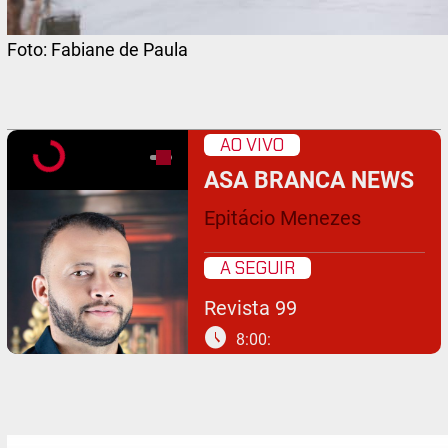
Foto:
Fabiane de Paula
AO VIVO
ASA BRANCA NEWS
Epitácio Menezes
A SEGUIR
Revista 99
schedule
8:00: