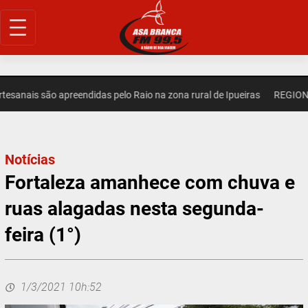
Pular
para
o
conteúdo
is são apreendidas pelo Raio na zona rural de Ipueiras
REGIONAL – C
Notícias
Fortaleza amanhece com chuva e
ruas alagadas nesta segunda-
feira (1°)
1/3/2021 10h:52