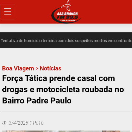
Pular
para
o
conteúdo
tativa de homicídio termina com dois suspeitos mortos em confronto e
Boa Viagem
>
Notícias
Força Tática prende casal com
drogas e motocicleta roubada no
Bairro Padre Paulo
3/4/2025 11h:10