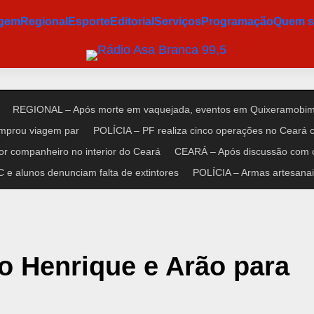
agem
Regional
Esporte
Editorial
Serviços
Programação
Quem 
REGIONAL – Após morte em vaquejada, eventos em Quixeramobim 
omprou viagem par
POLÍCIA – PF realiza cinco operações no Ceará co
r companheiro no interior do Ceará
CEARÁ – Após discussão com cl
e alunos denunciam falta de extintores
POLÍCIA – Armas artesanais
o Henrique e Arão para