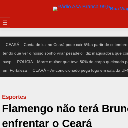
Pular
Boa Vi
para
o
conteúdo
CEARÁ – Conta de luz no Ceará pode cair 5% a partir de setembro
tendo que ver o nosso sonho virar pesadelo’, diz maquiadora que c
susp
POLÍCIA – Morre mulher que teve 80% do corpo queimado po
em Fortaleza
CEARÁ – Ar-condicionado pega fogo em sala da UFC 
Esportes
Flamengo não terá Brun
enfrentar o Ceará