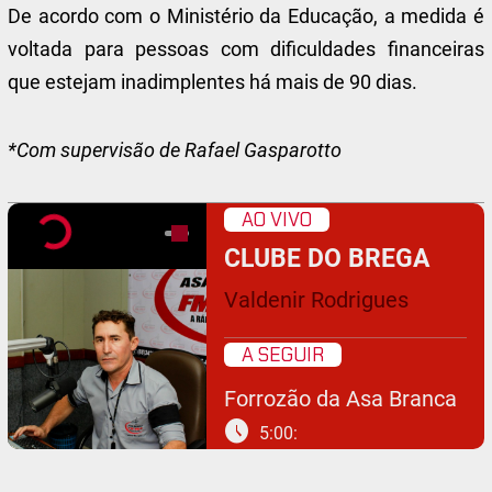
De acordo com o Ministério da Educação, a medida é
voltada para pessoas com dificuldades financeiras
que estejam inadimplentes há mais de 90 dias.
*Com supervisão de Rafael Gasparotto
AO VIVO
CLUBE DO BREGA
Valdenir Rodrigues
A SEGUIR
Forrozão da Asa Branca
schedule
5:00: