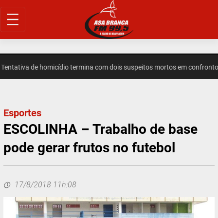
Pular
para
o
conteúdo
ativa de homicídio termina com dois suspeitos mortos em confronto e
Esportes
ESCOLINHA – Trabalho de base
pode gerar frutos no futebol
17/8/2018 11h:08