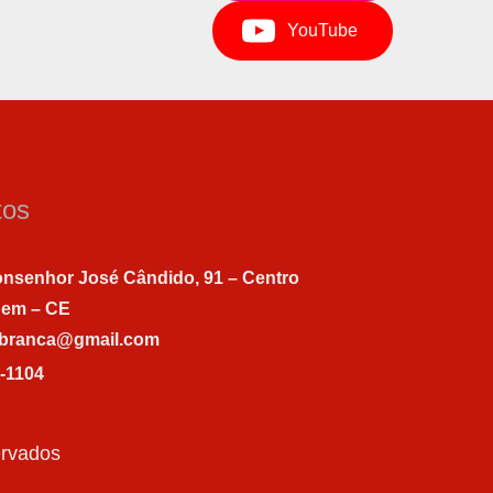
YouTube
tos
nsenhor José Cândido, 91 – Centro
gem – CE
abranca@gmail.com
7-1104
ervados