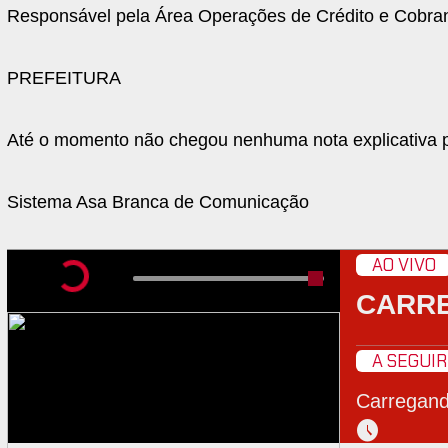
Responsável pela Área Operações de Crédito e Cobra
PREFEITURA
Até o momento não chegou nenhuma nota explicativa po
Sistema Asa Branca de Comunicação
AO VIVO
CARR
A SEGUIR
Carregan
schedule