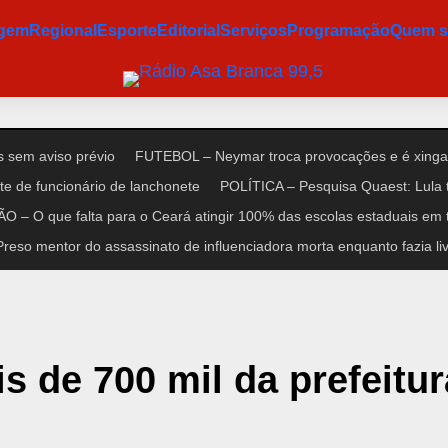
agem
Regional
Esporte
Editorial
Serviços
Programação
Quem 
 sem aviso prévio
FUTEBOL – Neymar troca provocações e é xinga
e de funcionário de lanchonete
POLÍTICA – Pesquisa Quaest: Lula 
 – O que falta para o Ceará atingir 100% das escolas estaduais em 
so mentor do assassinato de influenciadora morta enquanto fazia liv
s de 700 mil da prefeitur