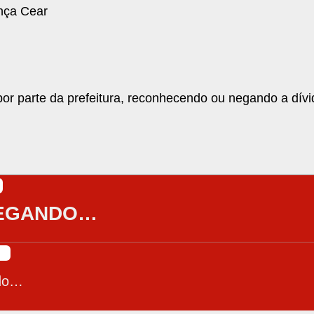
nça Cear
r parte da prefeitura, reconhecendo ou negando a dívi
EGANDO…
do…