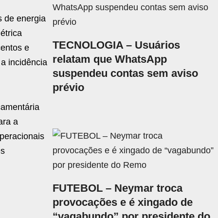
s de energia
étrica
TECNOLOGIA – Usuários
centos e
relatam que WhatsApp
a incidência
suspendeu contas sem aviso
prévio
çamentária
ara a
operacionais
es
FUTEBOL – Neymar troca
provocações e é xingado de
“vagabundo” por presidente do