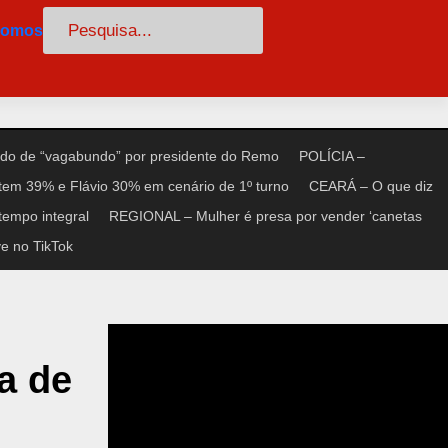
Pesquisar
somos
do de “vagabundo” por presidente do Remo
POLÍCIA –
tem 39% e Flávio 30% em cenário de 1º turno
CEARÁ – O que diz
tempo integral
REGIONAL – Mulher é presa por vender ‘canetas
e no TikTok
a de