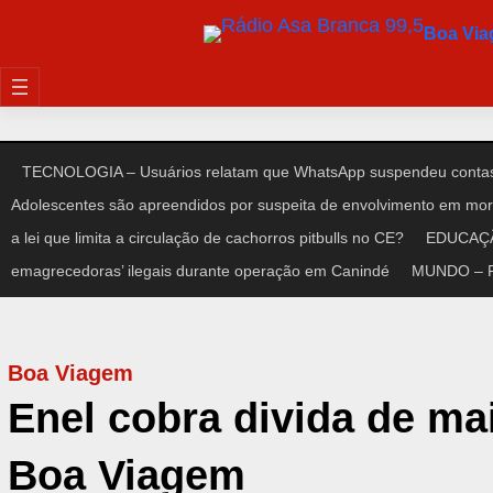
Pular
Boa Vi
para
o
conteúdo
TECNOLOGIA – Usuários relatam que WhatsApp suspendeu contas
Adolescentes são apreendidos por suspeita de envolvimento em mort
a lei que limita a circulação de cachorros pitbulls no CE?
EDUCAÇÃO
emagrecedoras’ ilegais durante operação em Canindé
MUNDO – Pre
Boa Viagem
Enel cobra divida de mai
Boa Viagem