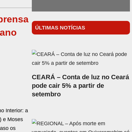
prensa
ÚLTIMAS NOTÍCIAS
mano
CEARÁ – Conta de luz no Ceará
pode cair 5% a partir de
setembro
 Interior: a
B) e Moses
caso os