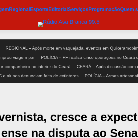
agem
Regional
Esporte
Editorial
Serviços
Programação
Quem 
REGIONAL – Após morte em vaquejada, eventos em Quixeramobim 
omprou viagem par
POLÍCIA – PF realiza cinco operações no Ceará co
r companheiro no interior do Ceará
CEARÁ – Após discussão com cl
e alunos denunciam falta de extintores
POLÍCIA – Armas artesanais
rnista, cresce a expect
lense na disputa ao Sen