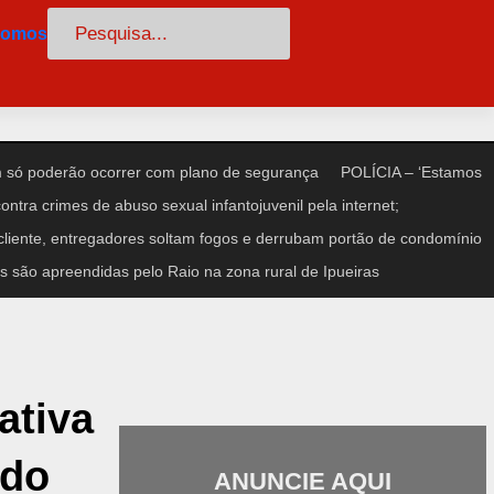
Pesquisar
somos
só poderão ocorrer com plano de segurança
POLÍCIA – ‘Estamos
ntra crimes de abuso sexual infantojuvenil pela internet;
iente, entregadores soltam fogos e derrubam portão de condomínio
 são apreendidas pelo Raio na zona rural de Ipueiras
ativa
ado
ANUNCIE AQUI