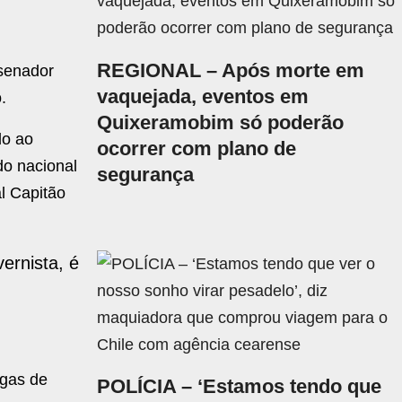
REGIONAL – Após morte em
 senador
vaquejada, eventos em
.
Quixeramobim só poderão
do ao
ocorrer com plano de
do nacional
segurança
al Capitão
ernista, é
agas de
POLÍCIA – ‘Estamos tendo que