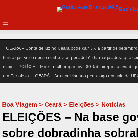
Pular
Boa Vi
para
o
conteúdo
CEARÁ – Conta de luz no Ceará pode cair 5% a partir de setembro
tendo que ver o nosso sonho virar pesadelo’, diz maquiadora que c
susp
POLÍCIA – Morre mulher que teve 80% do corpo queimado po
em Fortaleza
CEARÁ – Ar-condicionado pega fogo em sala da UFC 
Boa Viagem
>
Ceará
>
Eleições
>
Notícias
ELEIÇÕES – Na base gove
sobre dobradinha sobra