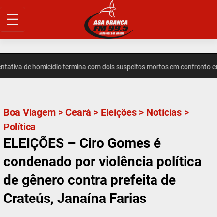
Pular
para
o
conteúdo
iva de homicídio termina com dois suspeitos mortos em confronto em 
Boa Viagem
>
Ceará
>
Eleições
>
Notícias
>
Política
ELEIÇÕES – Ciro Gomes é
condenado por violência política
de gênero contra prefeita de
Crateús, Janaína Farias