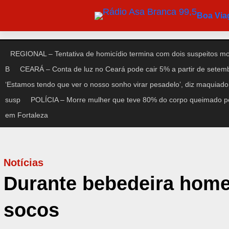
Pular
Boa Vi
para
o
conteúdo
REGIONAL – Tentativa de homicídio termina com dois suspeitos m
B
CEARÁ – Conta de luz no Ceará pode cair 5% a partir de setem
‘Estamos tendo que ver o nosso sonho virar pesadelo’, diz maquiad
susp
POLÍCIA – Morre mulher que teve 80% do corpo queimado po
em Fortaleza
Notícias
Durante bebedeira hom
socos