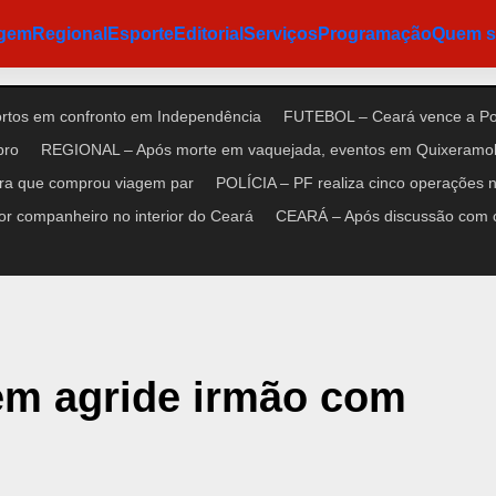
agem
Regional
Esporte
Editorial
Serviços
Programação
Quem 
ortos em confronto em Independência
FUTEBOL – Ceará vence a Pon
bro
REGIONAL – Após morte em vaquejada, eventos em Quixeramob
ora que comprou viagem par
POLÍCIA – PF realiza cinco operações no
r companheiro no interior do Ceará
CEARÁ – Após discussão com cl
em agride irmão com