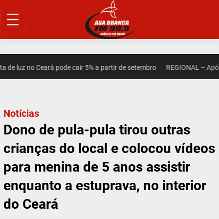
Pular
para
o
conteúdo
 luz no Ceará pode cair 5% a partir de setembro
REGIONAL – Após mor
Notícias
Dono de pula-pula tirou outras
crianças do local e colocou vídeos
para menina de 5 anos assistir
enquanto a estuprava, no interior
do Ceará