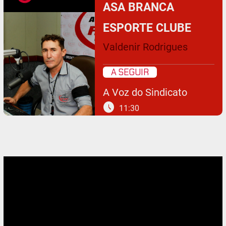
ASA BRANCA
ESPORTE CLUBE
Valdenir Rodrigues
A SEGUIR
A Voz do Sindicato
schedule
11:30