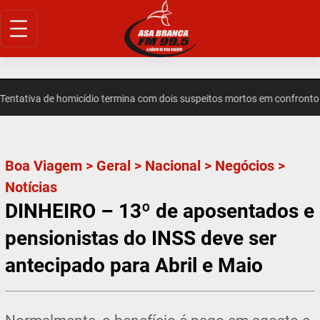
Pular
para
o
conteúdo
tativa de homicídio termina com dois suspeitos mortos em confronto 
Boa Viagem
>
Geral
>
Nacional
>
Negócios
>
Notícias
DINHEIRO – 13º de aposentados e
pensionistas do INSS deve ser
antecipado para Abril e Maio