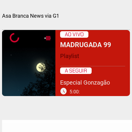
Asa Branca News via G1
AO VIVO
MADRUGADA 99
Playlist
A SEGUIR
Especial Gonzagão
schedule
5:00: