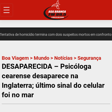
Pular
para
o
conteúdo
ativa de homicídio termina com dois suspeitos mortos em confronto em
Boa Viagem
>
Mundo
>
Notícias
>
Segurança
DESAPARECIDA – Psicóloga
cearense desaparece na
Inglaterra; último sinal do celular
foi no mar