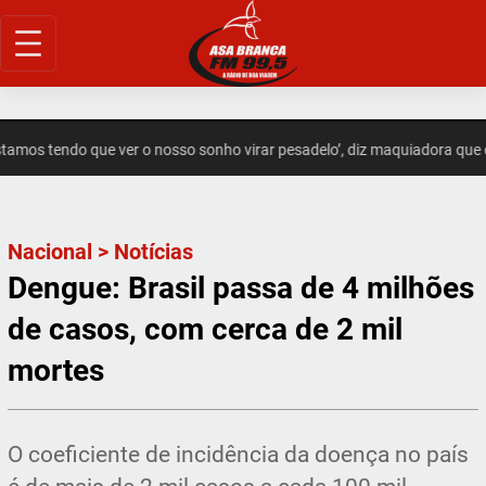
Pular
para
o
conteúdo
mos tendo que ver o nosso sonho virar pesadelo’, diz maquiadora que 
Nacional
>
Notícias
Dengue: Brasil passa de 4 milhões
de casos, com cerca de 2 mil
mortes
O coeficiente de incidência da doença no país