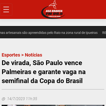
Pular
para
o
conteúdo
artesanais são apreendidas pelo Raio na zona rural de Ipueiras
REGI
Esportes
>
Notícias
De virada, São Paulo vence
Palmeiras e garante vaga na
semifinal da Copa do Brasil
14/7/2023 11h:35