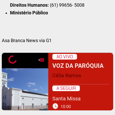
Direitos Humanos:
(61) 99656- 5008
Ministério Público
Asa Branca News via G1
AO VIVO
VOZ DA PARÓQUIA
Célia Ramos
A SEGUIR
Santa Missa
schedule
10:00