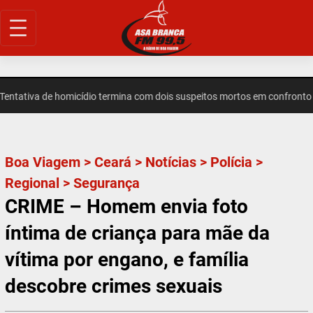
Pular
para
o
conteúdo
ativa de homicídio termina com dois suspeitos mortos em confronto em
Boa Viagem
>
Ceará
>
Notícias
>
Polícia
>
Regional
>
Segurança
CRIME – Homem envia foto
íntima de criança para mãe da
vítima por engano, e família
descobre crimes sexuais