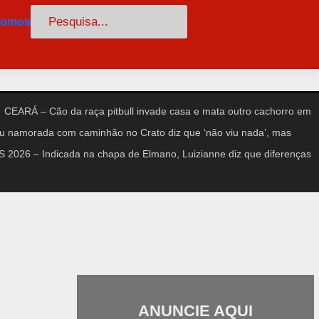
Pesquisar
somos
CEARÁ – Cão da raça pitbull invade casa e mata outro cachorro em
amorada com caminhão no Crato diz que ‘não viu nada’, mas
2026 – Indicada na chapa de Elmano, Luizianne diz que diferenças
ANUNCIE AQUI