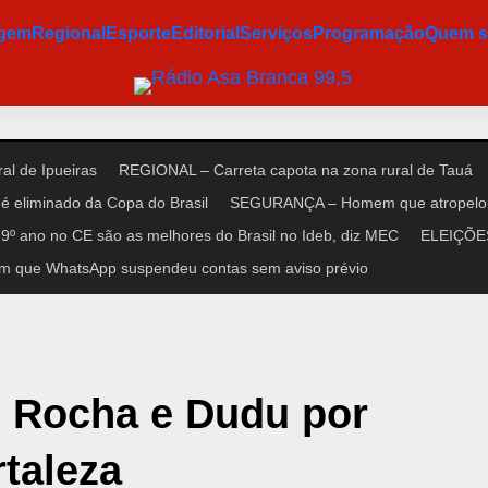
agem
Regional
Esporte
Editorial
Serviços
Programação
Quem 
al de Ipueiras
REGIONAL – Carreta capota na zona rural de Tauá
é eliminado da Copa do Brasil
SEGURANÇA – Homem que atropelou n
9º ano no CE são as melhores do Brasil no Ideb, diz MEC
ELEIÇÕES 
m que WhatsApp suspendeu contas sem aviso prévio
o Rocha e Dudu por
taleza