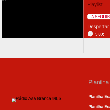
Playlist
A SEGUIR
Despertar
schedule
5:00:
Planilh
Planilha Ec
Planilha Ec