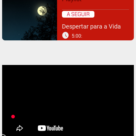
A SEGUIR
Despertar para a Vida
schedule
5:00: