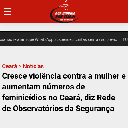
Pular
para
o
conteúdo
os relatam que WhatsApp suspendeu contas sem aviso prévio
FUTEB
Ceará
>
Notícias
Cresce violência contra a mulher e
aumentam números de
feminicídios no Ceará, diz Rede
de Observatórios da Segurança