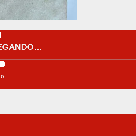
EGANDO…
do…