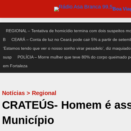
Pular
Boa Vi
para
o
conteúdo
REGIONAL – Tentativa de homicídio termina com dois suspeitos m
B
CEARÁ – Conta de luz no Ceará pode cair 5% a partir de setem
‘Estamos tendo que ver o nosso sonho virar pesadelo’, diz maquiad
susp
POLÍCIA – Morre mulher que teve 80% do corpo queimado po
em Fortaleza
Notícias
>
Regional
CRATEÚS- Homem é assa
Município