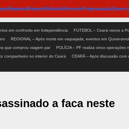
agem
Regional
Esporte
Editorial
Serviços
Programação
Quem 
ortos em confronto em Independência
FUTEBOL – Ceará vence a Pon
bro
REGIONAL – Após morte em vaquejada, eventos em Quixeramob
ora que comprou viagem par
POLÍCIA – PF realiza cinco operações no
r companheiro no interior do Ceará
CEARÁ – Após discussão com cl
ssinado a faca neste