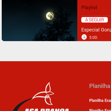
Playlist
A SEGUIR
Especial Gon
schedule
5:00:
Planilh
Planilha Ec
Planilha Eca