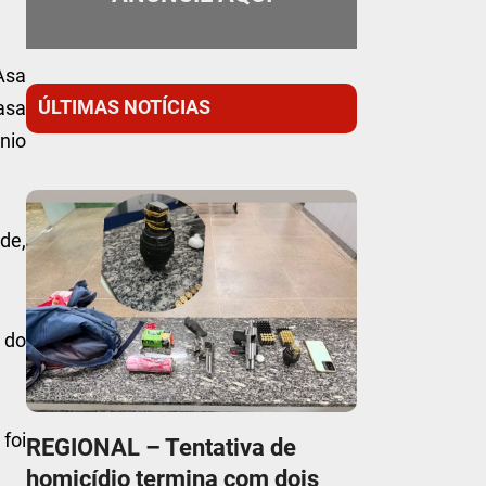
Asa
ÚLTIMAS NOTÍCIAS
asa
nio
de,
o do
foi
REGIONAL – Tentativa de
homicídio termina com dois