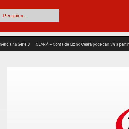
esquisar
a Série B
CEARÁ – Conta de luz no Ceará pode cair 5% a partir de set