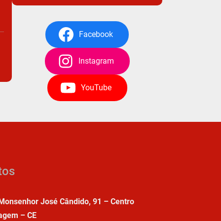
Facebook
Instagram
YouTube
tos
Monsenhor José Cândido, 91 – Centro
agem – CE