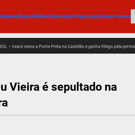
P
m
Regional
Esporte
Editorial
Serviços
Programação
Quem somos
rá vence a Ponte Preta no Castelão e ganha fôlego pela permanência n
u Vieira é sepultado na
ra