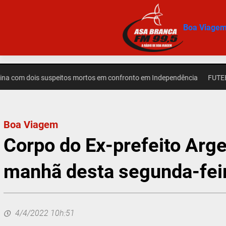
Pular
para
Boa Viage
o
conteúdo
 dois suspeitos mortos em confronto em Independência
FUTEBOL – Cea
Boa Viagem
Corpo do Ex-prefeito Arge
manhã desta segunda-fei
4/4/2022 10h:51