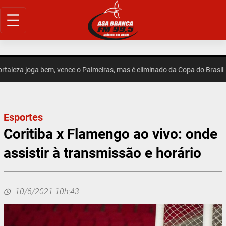
Pular
para
o
conteúdo
leza joga bem, vence o Palmeiras, mas é eliminado da Copa do Brasil
Esportes
Coritiba x Flamengo ao vivo: onde
assistir à transmissão e horário
10/6/2021 10h:43