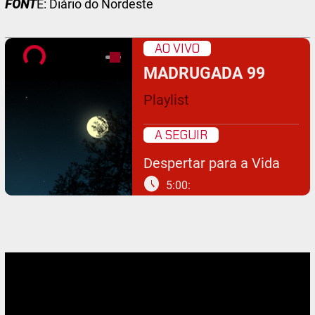
FONT
E: Diário do Nordeste
AO VIVO
MADRUGADA 99
Playlist
A SEGUIR
Despertar para a Vida
schedule
5:00: