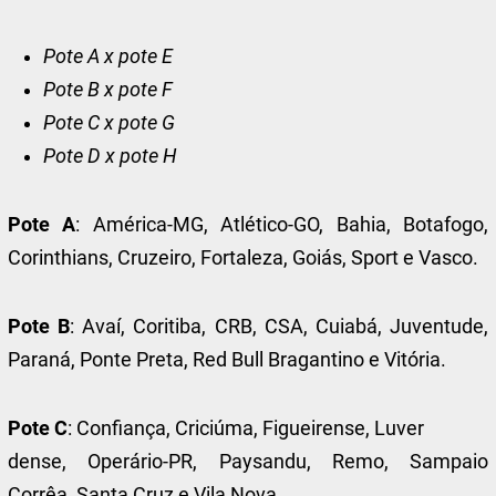
Pote A x pote E
Pote B x pote F
Pote C x pote G
Pote D x pote H
Pote A
: América-MG, Atlético-GO, Bahia, Botafogo,
Corinthians, Cruzeiro, Fortaleza, Goiás, Sport e Vasco.
Pote B
: Avaí, Coritiba, CRB, CSA, Cuiabá, Juventude,
Paraná, Ponte Preta, Red Bull Bragantino e Vitória.
Pote C
: Confiança, Criciúma, Figueirense, Luver
dense, Operário-PR, Paysandu, Remo, Sampaio
Corrêa, Santa Cruz e Vila Nova.