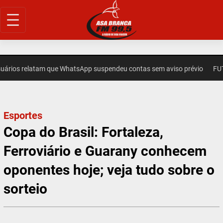
Pular
para
o
conteúdo
relatam que WhatsApp suspendeu contas sem aviso prévio
FUTEBOL 
Esportes
Copa do Brasil: Fortaleza,
Ferroviário e Guarany conhecem
oponentes hoje; veja tudo sobre o
sorteio