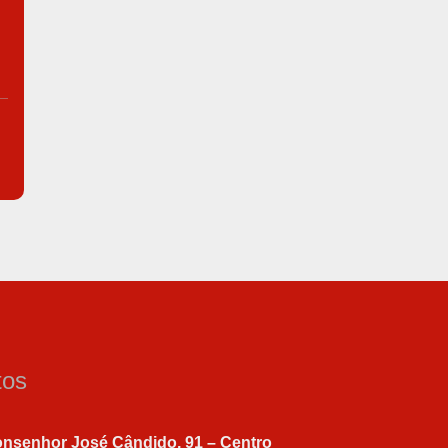
tos
nsenhor José Cândido, 91 – Centro