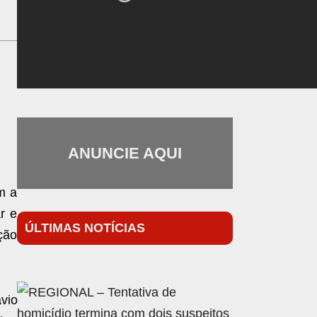
ANUNCIE AQUI
m a
r e
ÚLTIMAS NOTÍCIAS
ção
ávio