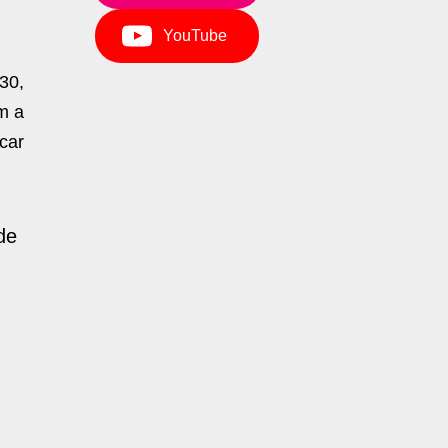
YouTube
30,
m a
acar
de