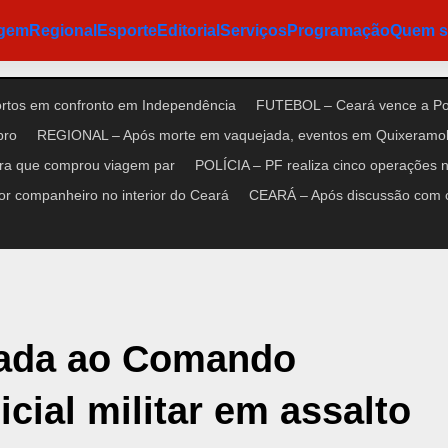
agem
Regional
Esporte
Editorial
Serviços
Programação
Quem 
ortos em confronto em Independência
FUTEBOL – Ceará vence a Pon
bro
REGIONAL – Após morte em vaquejada, eventos em Quixeramob
ora que comprou viagem par
POLÍCIA – PF realiza cinco operações no
r companheiro no interior do Ceará
CEARÁ – Após discussão com cl
gada ao Comando
cial militar em assalto