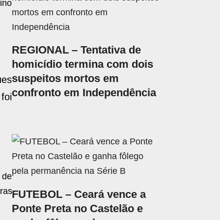
ino
REGIONAL – Tentativa de
homicídio termina com dois
suspeitos mortos em
ues
confronto em Independência
foi
 de
ras
FUTEBOL – Ceará vence a
Ponte Preta no Castelão e