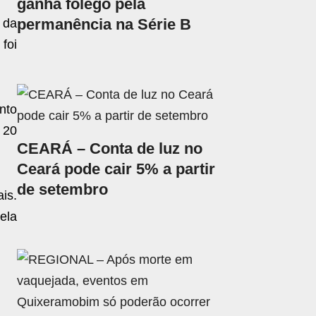
ganha fôlego pela
permanência na Série B
 da
 foi
nto
 20
CEARÁ – Conta de luz no
Ceará pode cair 5% a partir
de setembro
is.
ela