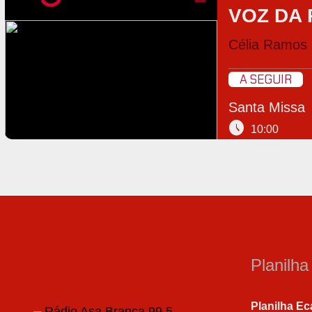
VOZ DA
Célia Ramos
A SEGUIR
Santa Missa
schedule
10:00
Planilh
Planilha Ec