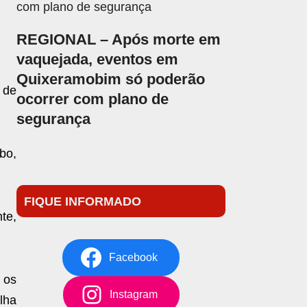
REGIONAL – Após morte em
vaquejada, eventos em
Quixeramobim só poderão
 de
ocorrer com plano de
segurança
bo,
FIQUE INFORMADO
te,
Facebook
 os
Instagram
lha