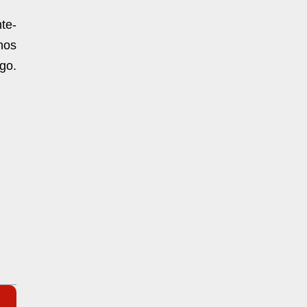
te-
nos
go.