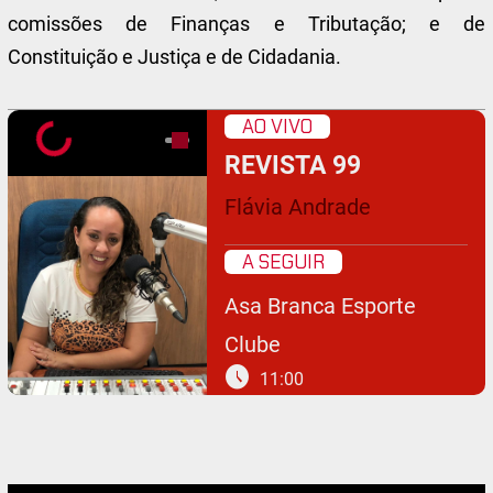
comissões de Finanças e Tributação; e de
Constituição e Justiça e de Cidadania.
AO VIVO
REVISTA 99
Flávia Andrade
A SEGUIR
Asa Branca Esporte
Clube
schedule
11:00