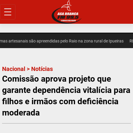
Pular
para
o
conteúdo
 artesanais são apreendidas pelo Raio na zona rural de Ipueiras
REG
Nacional
>
Notícias
Comissão aprova projeto que
garante dependência vitalícia para
filhos e irmãos com deficiência
moderada