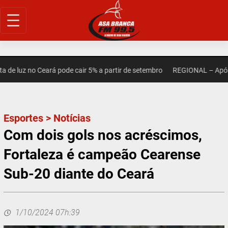
Pular
para
o
conteúdo
 luz no Ceará pode cair 5% a partir de setembro
REGIONAL – Após mor
Esportes
>
Notícias
Com dois gols nos acréscimos,
Fortaleza é campeão Cearense
Sub-20 diante do Ceará
1/10/2024 07h:39