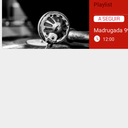
Playlist
A SEGUIR
Madrugada 9
schedule
12:00