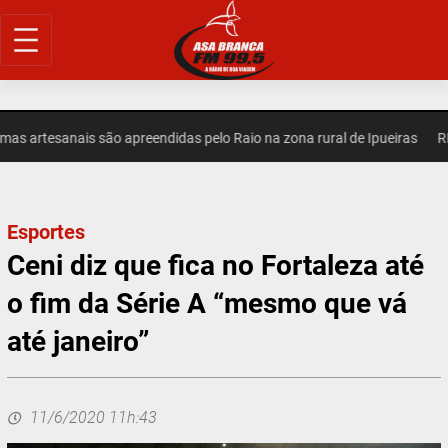
Pular
para
o
conteúdo
artesanais são apreendidas pelo Raio na zona rural de Ipueiras
REGI
Esportes
Ceni diz que fica no Fortaleza até
o fim da Série A “mesmo que vá
até janeiro”
11/6/2020 11h:43