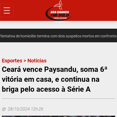
Pular
para
o
conteúdo
tativa de homicídio termina com dois suspeitos mortos em confronto 
Esportes
>
Notícias
Ceará vence Paysandu, soma 6ª
vitória em casa, e continua na
briga pelo acesso à Série A
28/10/2024 12h:26