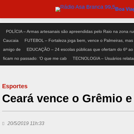
Pular
Boa Vi
para
o
conteúdo
POLÍCIA – Armas artesanais são apreendidas pelo Raio na zona rur
Caucaia
FUTEBOL – Fortaleza joga bem, vence o Palmeiras, mas 
amigo de
EDUCAÇÃO – 24 escolas públicas que ofertam do 6º ao 
ficam no passado: ‘O que me cab
TECNOLOGIA – Usuários relata
Esportes
Ceará vence o Grêmio e 
20/5/2019 11h:33