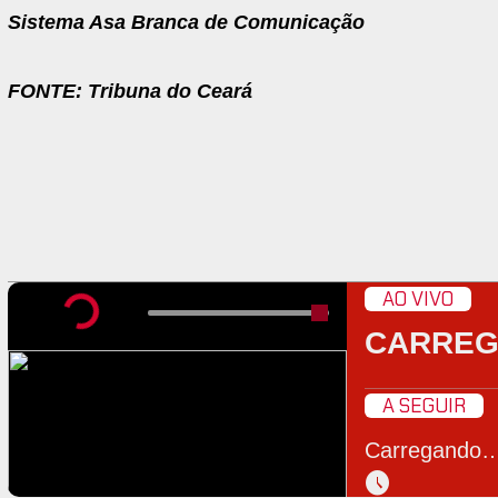
Sistema Asa Branca de Comunicação
FONTE: Tribuna do Ceará
AO VIVO
CARRE
A SEGUIR
Carregando
schedule