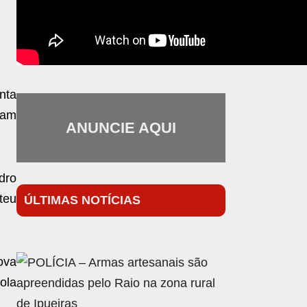
nta
ram
ANUNCIE AQUI
dro
ateu
ÚLTIMAS NOTÍCIAS
ova
ola