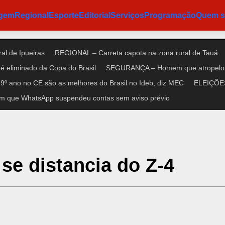
agem
Regional
Esporte
Editorial
Serviços
Programação
Quem 
al de Ipueiras
REGIONAL – Carreta capota na zona rural de Tauá
é eliminado da Copa do Brasil
SEGURANÇA – Homem que atropelou n
9º ano no CE são as melhores do Brasil no Ideb, diz MEC
ELEIÇÕES 
m que WhatsApp suspendeu contas sem aviso prévio
se distancia do Z-4